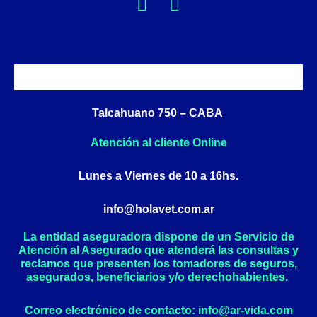
F
I
a
n
c
s
e
t
b
a
o
g
o
r
Talcahuano 750 – CABA
k
a
Atención al cliente Online
-
m
f
Lunes a Viernes de 10 a 16hs.
info@holavet.com.ar
La entidad aseguradora dispone de un Servicio de
Atención al Asegurado que atenderá las consultas y
reclamos que presenten los tomadores de seguros,
asegurados, beneficiarios y/o derechohabientes.
Correo electrónico de contacto: info@ar-vida.com