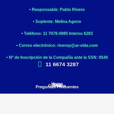
• Responsable: Pablo Rivero
• Suplente: Melina Ageno
• Teléfono: 11 7078-0985 Interno 6283
• Correo electrónico: riverop@ar-vida.com
• Nº de Inscripción de la Compañía ante la SSN: 0540
11 6674 3287
Home
Blog
Contacto
Preguntas Frecuentes