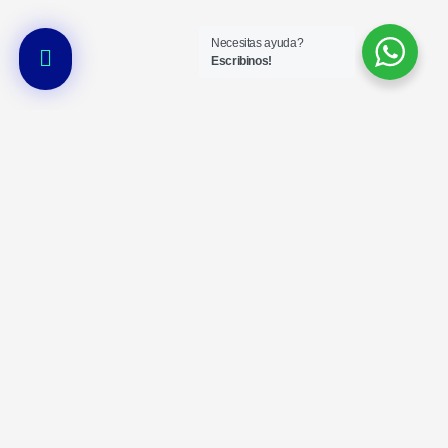
Necesitas ayuda?
Escribinos!
N° de
Organismo de
inscrtipción en
www.argentina.gob.ar/ssn
control
SSN 0540