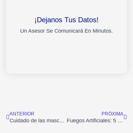
¡Dejanos Tus Datos!
Un Asesor Se Comunicará En Minutos.
Ant
Sig
ANTERIOR
PRÓXIMA
Cuidado de las mascotas durante las fiestas
Fuegos Artificiales: 5 tips para cuidar a tu mascota