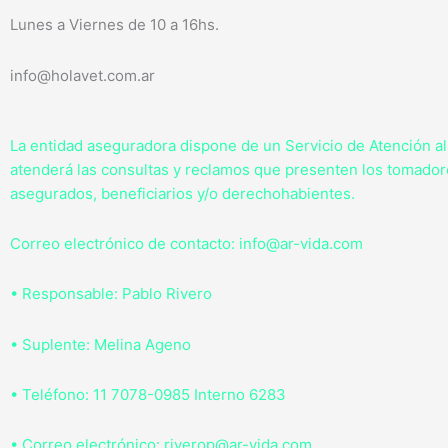
f
Lunes a Viernes de 10 a 16hs.
info@holavet.com.ar
La entidad aseguradora dispone de un Servicio de Atención a
atenderá las consultas y reclamos que presenten los tomador
asegurados, beneficiarios y/o derechohabientes.
Correo electrónico de contacto: info@ar-vida.com
• Responsable: Pablo Rivero
• Suplente: Melina Ageno
• Teléfono: 11 7078-0985 Interno 6283
• Correo electrónico: riverop@ar-vida.com