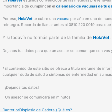
En
HolaVet
estamos convencidos de las medidas preventivas pa
importancia de
cumplir con el
calendario de vacunas de tu ga
Por eso,
HolaVet
te cubre una
vacuna
por año en uno de nuest
reintegro. Recordá de llamar antes al 0810 220 0019 para que te
Y si todavía no formás parte de la familia de
HolaVet
,
Dejanos tus datos para que un asesor se comunique con vos y
*El contenido de este sitio se ofrece a título meramente inf
cualquier duda de salud o síntomas de enfermedad en su masc
¡Dejanos tus datos!
Un asesor se comunicará en minutos.
Ant
Siguiente
Anterior
Displasia de Cadera ¿Qué es?