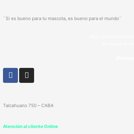
¨Si es bueno para tu mascota, es bueno para el mundo¨
Nos comprometemos a
en ayuda de fu
¡Partici
F
I
a
n
c
s
e
t
b
a
Talcahuano 750 – CABA
o
g
o
r
k
a
Atención al cliente Online
-
m