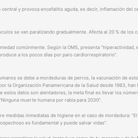
 central y provoca encefalitis aguda, es decir, inflamación del c
úsculos se van paralizando gradualmente. Afecta al 20 % de los c
fermedad comúnmente. Según la OMS, presenta “hiperactividad, ex
 produce a los pocos días por paro cardiorrespiratorio”.
 humanos se debe a mordeduras de perros, la vacunación de est
por la Organización Panamericana de la Salud desde 1983, han 
 estos datos son alentadores, la meta final es llevar los númer
vo “Ninguna muerte humana por rabia para 2030”.
bre medidas inmediatas de higiene en el caso de mordedura: “El
sospechoso es fundamental y puede salvar vidas”.