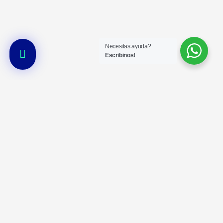
Necesitas ayuda?
Escribinos!
N° de
Organismo de
inscrtipción en
www.argentina.gob.ar/ssn
control
SSN 0540