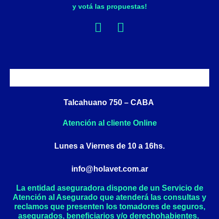
y votá las propuestas!
F
I
a
n
c
s
e
t
b
a
o
g
o
r
Talcahuano 750 – CABA
k
a
Atención al cliente Online
-
m
f
Lunes a Viernes de 10 a 16hs.
info@holavet.com.ar
La entidad aseguradora dispone de un Servicio de
Atención al Asegurado que atenderá las consultas y
reclamos que presenten los tomadores de seguros,
asegurados, beneficiarios y/o derechohabientes.