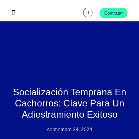
Ir
al
Contratar
contenido
Preguntas Frecuentes
Socialización Temprana En
Cachorros: Clave Para Un
Adiestramiento Exitoso
septiembre 24, 2024