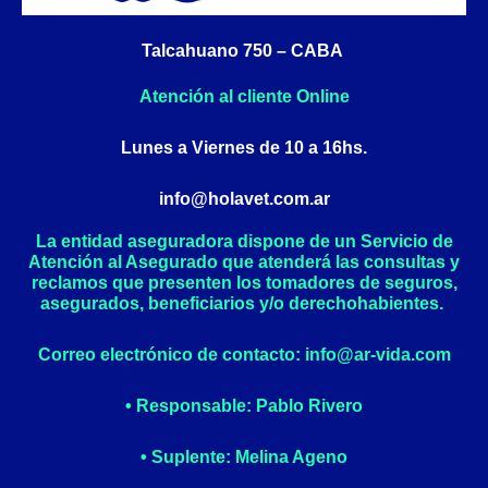
o
r
k
a
Talcahuano 750 – CABA
-
m
f
Atención al cliente Online
Lunes a Viernes de 10 a 16hs.
info@holavet.com.ar
La entidad aseguradora dispone de un Servicio de
Atención al Asegurado que atenderá las consultas y
reclamos que presenten los tomadores de seguros,
asegurados, beneficiarios y/o derechohabientes.
Correo electrónico de contacto: info@ar-vida.com
• Responsable: Pablo Rivero
• Suplente: Melina Ageno