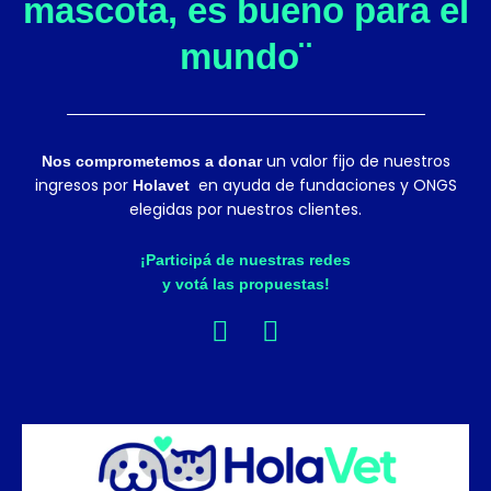
mascota, es bueno para el
mundo¨
un valor fijo de nuestros
Nos comprometemos a donar
ingresos por
en ayuda de fundaciones y ONGS
Holavet
elegidas por nuestros clientes.
¡Participá de nuestras redes
y votá las propuestas!
F
I
a
n
c
s
e
t
b
a
o
g