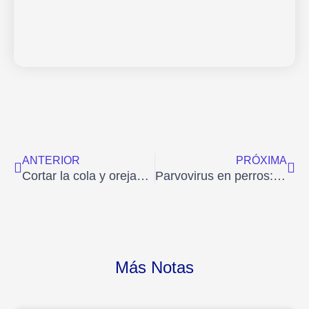
Ant
Sig
ANTERIOR
PRÓXIMA
Cortar la cola y orejas a los perros ¿Sí o no?
Parvovirus en perros: ¿Qué es y cómo prevenirlo?
Más Notas