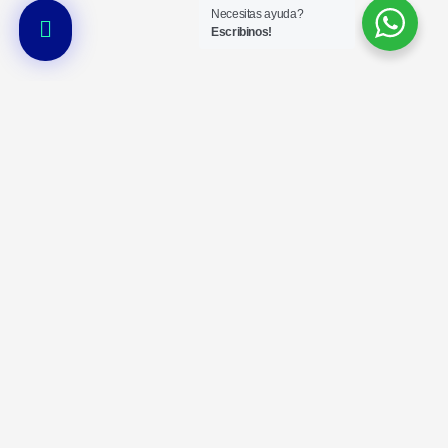
Necesitas ayuda?
Escribinos!
N° de
Organismo de
inscrtipción en
www.argentina.gob.ar/ssn
control
SSN 0540