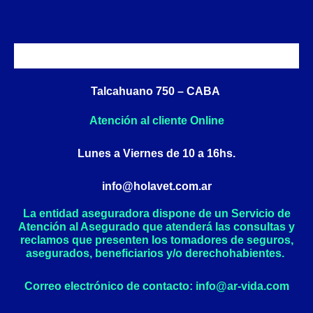
a
n
c
s
e
t
b
a
o
g
o
r
Talcahuano 750 – CABA
k
a
Atención al cliente Online
-
m
f
Lunes a Viernes de 10 a 16hs.
info@holavet.com.ar
La entidad aseguradora dispone de un Servicio de
Atención al Asegurado que atenderá las consultas y
reclamos que presenten los tomadores de seguros,
asegurados, beneficiarios y/o derechohabientes.
Correo electrónico de contacto: info@ar-vida.com