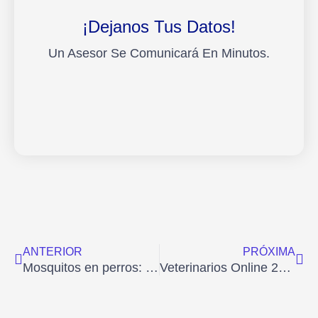
¡Dejanos Tus Datos!
Un Asesor Se Comunicará En Minutos.
Ant
Sig
ANTERIOR
PRÓXIMA
Mosquitos en perros: cómo proteger a tu mascota de los insectos
Veterinarios Online 24/7: Protege a Tu Mascota con HolaVet