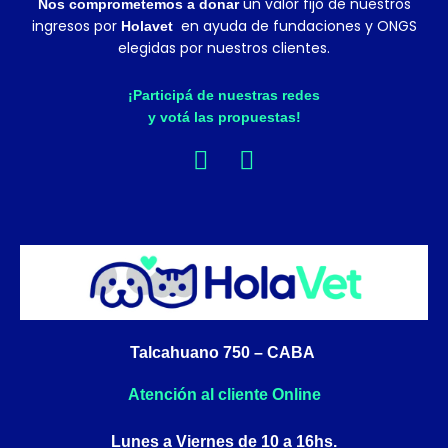
un valor fijo de nuestros
Nos comprometemos a donar
ingresos por
en ayuda de fundaciones y ONGS
Holavet
elegidas por nuestros clientes.
¡Participá de nuestras redes
y votá las propuestas!
F
I
a
n
c
s
e
t
b
a
o
g
o
r
k
a
Talcahuano 750 – CABA
-
m
f
Atención al cliente Online
Lunes a Viernes de 10 a 16hs.