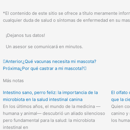
*El contenido de este sitio se ofrece a título meramente inf
cualquier duda de salud o síntomas de enfermedad en su masc
¡Dejanos tus datos!
Un asesor se comunicará en minutos.
Ant
Siguiente
Anterior
¿Qué vacunas necesita mi mascota?
Próxima
¿Por qué castrar a mi mascota?
Más notas
Intestino sano, perro feliz: la importancia de la
El olfat
microbiota en la salud intestinal canina
que la c
En los últimos años, el mundo de la medicina —
Quien co
humana y animal— descubrió un aliado silencioso
canino y
pero fundamental para la salud: la microbiota
los huma
intestinal en