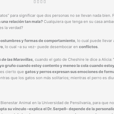
tos” para significar que dos personas no se llevan nada bien. 
 una relación tan mala?
Cualquiera que tenga en su casa ambas
es la verdad?
 costumbres y formas de comportamiento
, lo cual puede llevar
ro
, lo cual –a su vez– puede desembocar en
conflictos
.
s de las Maravillas
,
cuando el gato de Cheshire le dice a Alicia:
, yo gruño cuando estoy contento y meneo la cola cuando esto
 es cierto que
gatos y perros expresan sus emociones de forma
entras que los gatos son más solitarios; mientras el perro es di
 Bienestar Animal en la Universidad de Pensilvania, para que n
pta su vínculo –explica el Dr. Serpell– depende de la personali