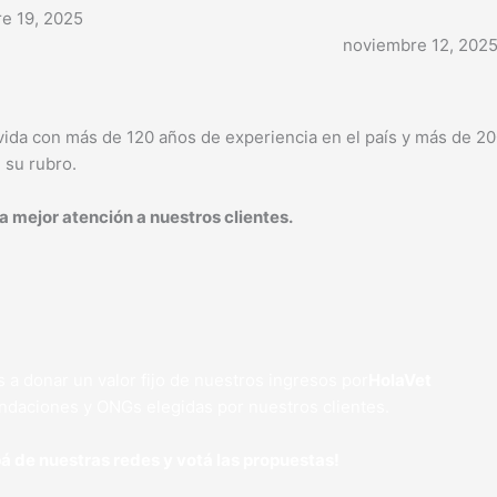
e 19, 2025
noviembre 12, 202
vida con más de 120 años de experiencia en el país y más de 2
 su rubro.
a mejor atención a nuestros clientes.
 donar un valor fijo de nuestros ingresos por
HolaVet
ndaciones y ONGs elegidas por nuestros clientes.
pá de nuestras redes y votá las propuestas!