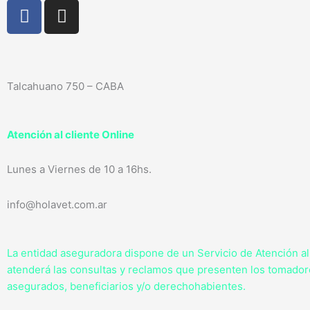
F
I
a
n
c
s
e
t
b
a
Talcahuano 750 – CABA
o
g
o
r
k
a
Atención al cliente Online
-
m
f
Lunes a Viernes de 10 a 16hs.
info@holavet.com.ar
La entidad aseguradora dispone de un Servicio de Atención a
atenderá las consultas y reclamos que presenten los tomador
asegurados, beneficiarios y/o derechohabientes.