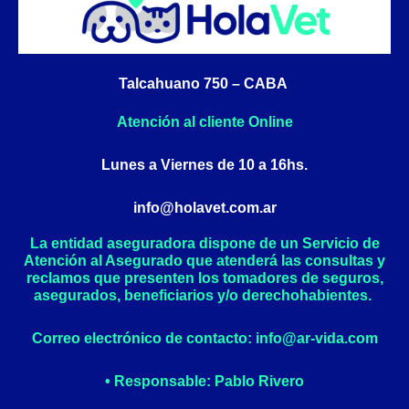
b
a
o
g
o
r
k
a
Talcahuano 750 – CABA
-
m
f
Atención al cliente Online
Lunes a Viernes de 10 a 16hs.
info@holavet.com.ar
La entidad aseguradora dispone de un Servicio de
Atención al Asegurado que atenderá las consultas y
reclamos que presenten los tomadores de seguros,
asegurados, beneficiarios y/o derechohabientes.
Correo electrónico de contacto: info@ar-vida.com
• Responsable: Pablo Rivero