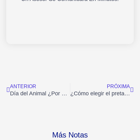
Ant
Sig
ANTERIOR
PRÓXIMA
Día del Animal ¿Por qué se celebra el 29 de abril?
¿Cómo elegir el pretal para mi mascota?
Más Notas