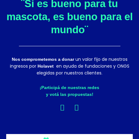
¨Si es bueno para tu
mascota, es bueno para el
mundo¨
un valor fijo de nuestros
Nos comprometemos a donar
ingresos por
en ayuda de fundaciones y ONGS
Holavet
elegidas por nuestros clientes.
¡Participá de nuestras redes
y votá las propuestas!
F
I
a
n
c
s
e
t