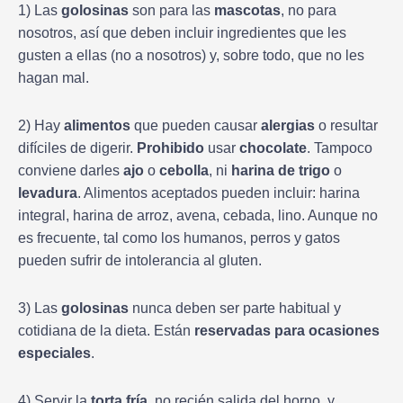
1) Las
golosinas
son para las
mascotas
, no para
nosotros, así que deben incluir ingredientes que les
gusten a ellas (no a nosotros) y, sobre todo, que no les
hagan mal.
2) Hay
alimentos
que pueden causar
alergias
o resultar
difíciles de digerir.
Prohibido
usar
chocolate
. Tampoco
conviene darles
ajo
o
cebolla
, ni
harina de trigo
o
levadura
. Alimentos aceptados pueden incluir: harina
integral, harina de arroz, avena, cebada, lino. Aunque no
es frecuente, tal como los humanos, perros y gatos
pueden sufrir de intolerancia al gluten.
3) Las
golosinas
nunca deben ser parte habitual y
cotidiana de la dieta. Están
reservadas para ocasiones
especiales
.
4) Servir la
torta fría
, no recién salida del horno, y