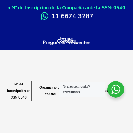
• Nº de Inscripción de la Compañía ante la SSN: 0540
11 6674 3287
Home
Blog
Contacto
Preguntas Frecuentes
N° de
Necesitas ayuda?
Organismo de
inscrtipción en
www.argentina.gob.ar/ssn
Escribinos!
control
SSN 0540