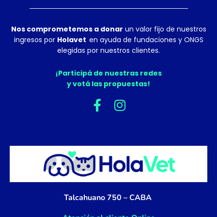
Nos comprometemos a donar
un valor fijo de nuestros
ingresos por
Holavet
en ayuda de fundaciones y ONGS
elegidas por nuestros clientes.
¡Participá de nuestras redes
y votá las propuestas!
F
I
a
n
c
s
e
t
b
a
o
g
o
r
k
a
Talcahuano 750 – CABA
-
m