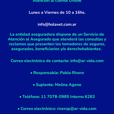
f
Atención al cliente Online
Lunes a Viernes de 10 a 16hs.
info@holavet.com.ar
La entidad aseguradora dispone de un Servicio de
Atención al Asegurado que atenderá las consultas y
reclamos que presenten los tomadores de seguros,
asegurados, beneficiarios y/o derechohabientes.
Correo electrónico de contacto: info@ar-vida.com
• Responsable: Pablo Rivero
• Suplente: Melina Ageno
• Teléfono: 11 7078-0985 Interno 6283
• Correo electrónico: riverop@ar-vida.com