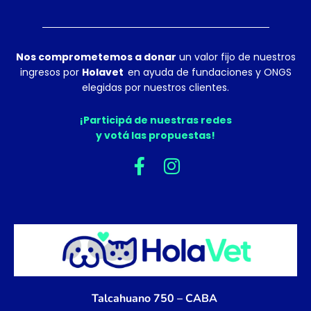
Nos comprometemos a donar
un valor fijo de nuestros
ingresos por
Holavet
en ayuda de fundaciones y ONGS
elegidas por nuestros clientes.
¡Participá de nuestras redes
y votá las propuestas!
F
I
a
n
c
s
e
t
b
a
o
g
o
r
k
a
Talcahuano 750 – CABA
-
m