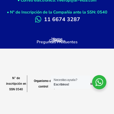
• Correo electrónico: riverop@ar-vida.com
• Nº de Inscripción de la Compañía ante la SSN: 0540
11 6674 3287
Home
Blog
Contacto
Preguntas Frecuentes
N° de
Necesitas ayuda?
Organismo de
inscrtipción en
www.argentina.gob.ar/ssn
Escribinos!
control
SSN 0540