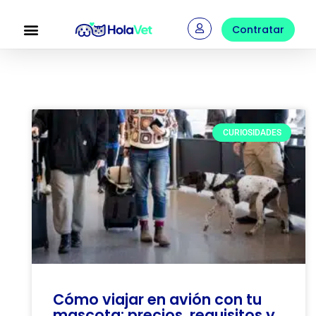
Ir
al
Contratar
contenido
CURIOSIDADES
Cómo viajar en avión con tu
mascota: precios, requisitos y