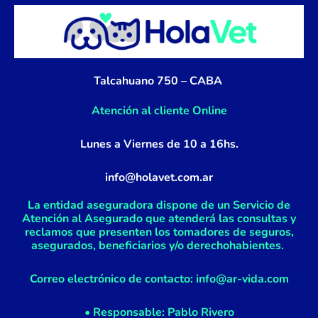
b
a
o
g
o
r
k
a
Talcahuano 750 – CABA
-
m
f
Atención al cliente Online
Lunes a Viernes de 10 a 16hs.
info@holavet.com.ar
La entidad aseguradora dispone de un Servicio de
Atención al Asegurado que atenderá las consultas y
reclamos que presenten los tomadores de seguros,
asegurados, beneficiarios y/o derechohabientes.
Correo electrónico de contacto: info@ar-vida.com
• Responsable: Pablo Rivero