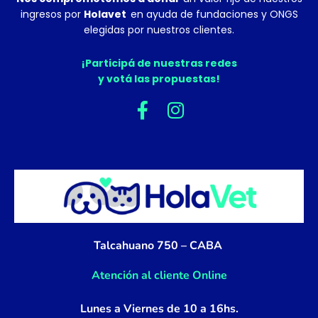
ingresos por
Holavet
en ayuda de fundaciones y ONGS
elegidas por nuestros clientes.
¡Participá de nuestras redes
y votá las propuestas!
F
I
a
n
c
s
e
t
b
a
o
g
o
r
k
a
Talcahuano 750 – CABA
-
m
f
Atención al cliente Online
Lunes a Viernes de 10 a 16hs.