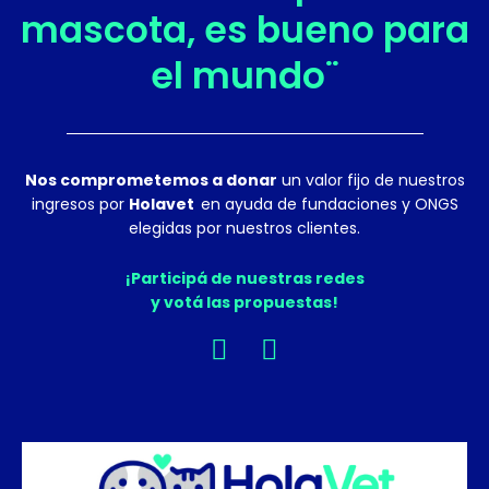
mascota, es bueno para
el mundo¨
Nos comprometemos a donar
un valor fijo de nuestros
ingresos por
Holavet
en ayuda de fundaciones y ONGS
elegidas por nuestros clientes.
¡Participá de nuestras redes
y votá las propuestas!
F
I
a
n
c
s
e
t
b
a