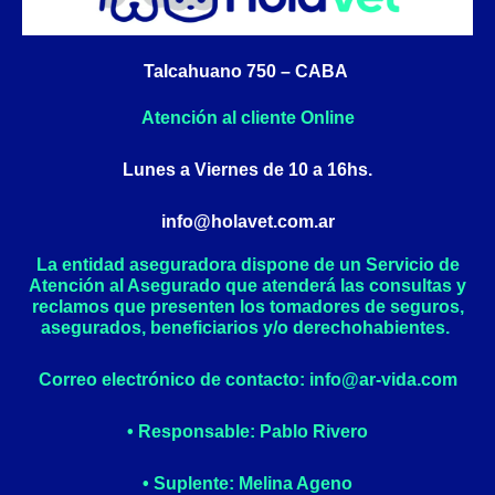
o
g
o
r
k
a
Talcahuano 750 – CABA
-
m
f
Atención al cliente Online
Lunes a Viernes de 10 a 16hs.
info@holavet.com.ar
La entidad aseguradora dispone de un Servicio de
Atención al Asegurado que atenderá las consultas y
reclamos que presenten los tomadores de seguros,
asegurados, beneficiarios y/o derechohabientes.
Correo electrónico de contacto: info@ar-vida.com
• Responsable: Pablo Rivero
• Suplente: Melina Ageno