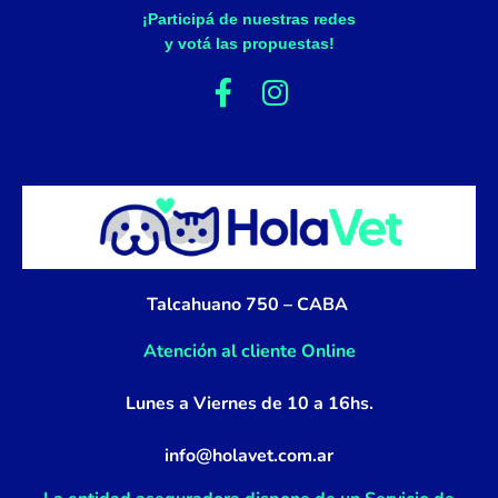
¡Participá de nuestras redes
y votá las propuestas!
F
I
a
n
c
s
e
t
b
a
o
g
o
r
k
a
Talcahuano 750 – CABA
-
m
f
Atención al cliente Online
Lunes a Viernes de 10 a 16hs.
info@holavet.com.ar