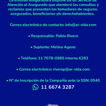
La entidad aseguradora dispone de un Servicio de
Atención al Asegurado que atenderá las consultas y
reclamos que presenten los tomadores de seguros,
asegurados, beneficiarios y/o derechohabientes.
Correo electrónico de contacto: info@ar-vida.com
• Responsable: Pablo Rivero
• Suplente: Melina Ageno
• Teléfono: 11 7078-0985 Interno 6283
• Correo electrónico: riverop@ar-vida.com
• Nº de Inscripción de la Compañía ante la SSN: 0540
11 6674 3287
Home