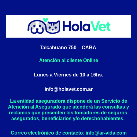
c
s
e
t
b
a
o
g
o
r
k
a
Talcahuano 750 – CABA
-
m
f
Atención al cliente Online
Lunes a Viernes de 10 a 16hs.
info@holavet.com.ar
La entidad aseguradora dispone de un Servicio de
Atención al Asegurado que atenderá las consultas y
reclamos que presenten los tomadores de seguros,
asegurados, beneficiarios y/o derechohabientes.
Correo electrónico de contacto: info@ar-vida.com