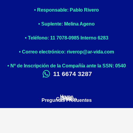
• Responsable: Pablo Rivero
• Suplente: Melina Ageno
• Teléfono: 11 7078-0985 Interno 6283
• Correo electrónico: riverop@ar-vida.com
• Nº de Inscripción de la Compañía ante la SSN: 0540
11 6674 3287
Home
Blog
Contacto
Preguntas Frecuentes