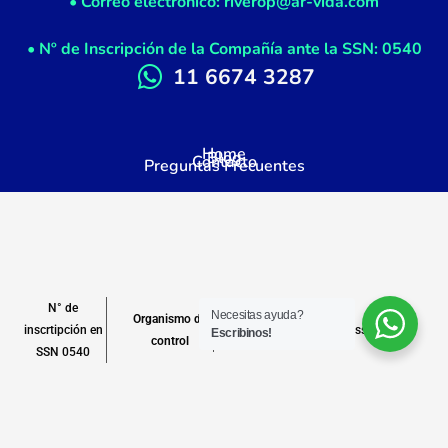
• Correo electrónico: riverop@ar-vida.com
• Nº de Inscripción de la Compañía ante la SSN: 0540
11 6674 3287
Home
Blog
Contacto
Preguntas Frecuentes
N° de
Necesitas ayuda?
Organismo de
inscrtipción en
www.argentina.gob.ar/ssn
Escribinos!
control
SSN 0540