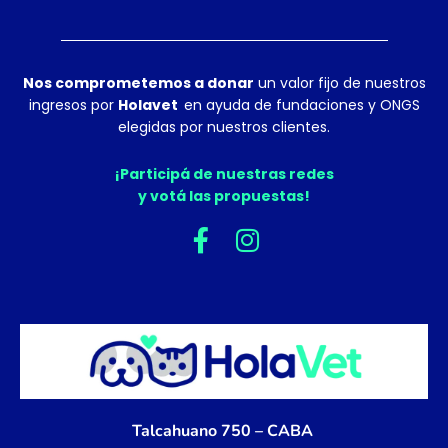
Nos comprometemos a donar
un valor fijo de nuestros
ingresos por
Holavet
en ayuda de fundaciones y ONGS
elegidas por nuestros clientes.
¡Participá de nuestras redes
y votá las propuestas!
F
I
a
n
c
s
e
t
b
a
o
g
o
r
k
a
Talcahuano 750 – CABA
-
m