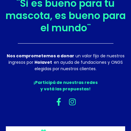
¨Si es bueno para tu
mascota, es bueno para
el mundo¨
Nos comprometemos a donar
un valor fijo de nuestros
ingresos por
Holavet
en ayuda de fundaciones y ONGS
elegidas por nuestros clientes.
¡Participá de nuestras redes
y votá las propuestas!
F
I
a
n
c
s
e
t