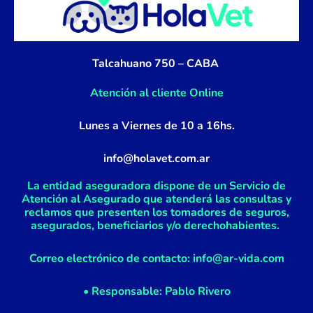
b
a
o
g
o
r
k
a
Talcahuano 750 – CABA
-
m
f
Atención al cliente Online
Lunes a Viernes de 10 a 16hs.
info@holavet.com.ar
La entidad aseguradora dispone de un Servicio de
Atención al Asegurado que atenderá las consultas y
reclamos que presenten los tomadores de seguros,
asegurados, beneficiarios y/o derechohabientes.
Correo electrónico de contacto: info@ar-vida.com
• Responsable: Pablo Rivero