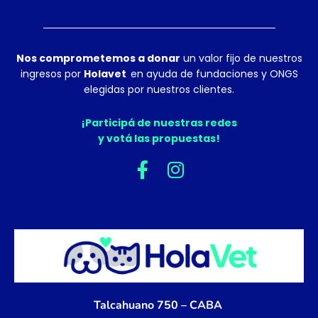
Nos comprometemos a donar
un valor fijo de nuestros
ingresos por
Holavet
en ayuda de fundaciones y ONGS
elegidas por nuestros clientes.
¡Participá de nuestras redes
y votá las propuestas!
F
I
a
n
c
s
e
t
b
a
o
g
o
r
k
a
Talcahuano 750 – CABA
-
m