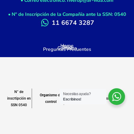
• Correo electrónico: riverop@ar-vida.com
• Nº de Inscripción de la Compañía ante la SSN: 0540
11 6674 3287
Home
Blog
Contacto
Preguntas Frecuentes
N° de
Necesitas ayuda?
Organismo de
inscrtipción en
www.argentina.gob.ar/ssn
Escribinos!
control
SSN 0540