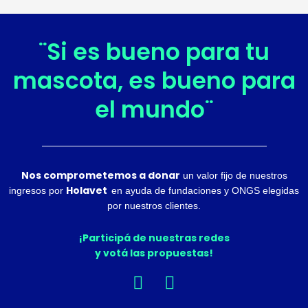
¨Si es bueno para tu
mascota, es bueno para
el mundo¨
Nos comprometemos a donar
un valor fijo de nuestros
Holavet
ingresos por
en ayuda de fundaciones y ONGS elegidas
por nuestros clientes.
¡Participá de nuestras redes
y votá las propuestas!
F
I
a
n