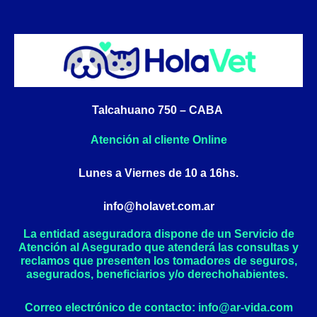
c
s
e
t
b
a
o
g
o
r
k
a
Talcahuano 750 – CABA
-
m
f
Atención al cliente Online
Lunes a Viernes de 10 a 16hs.
info@holavet.com.ar
La entidad aseguradora dispone de un Servicio de
Atención al Asegurado que atenderá las consultas y
reclamos que presenten los tomadores de seguros,
asegurados, beneficiarios y/o derechohabientes.
Correo electrónico de contacto: info@ar-vida.com