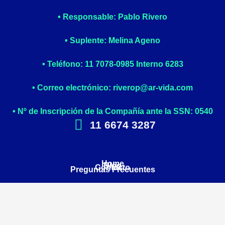
• Responsable: Pablo Rivero
• Suplente: Melina Ageno
• Teléfono: 11 7078-0985 Interno 6283
• Correo electrónico: riverop@ar-vida.com
• Nº de Inscripción de la Compañía ante la SSN: 0540
11 6674 3287
Home
Blog
Contacto
Preguntas Frecuentes