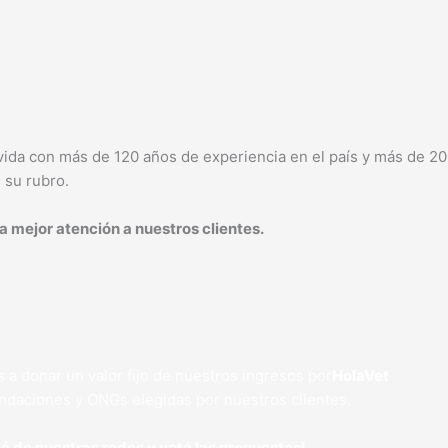
vida con más de 120 años de experiencia en el país y más de 2
 su rubro.
a mejor atención a nuestros clientes.
 donar un valor fijo de nuestros ingresos por
HolaVet
ndaciones y ONGs elegidas por nuestros clientes.
pá de nuestras redes y votá las propuestas!