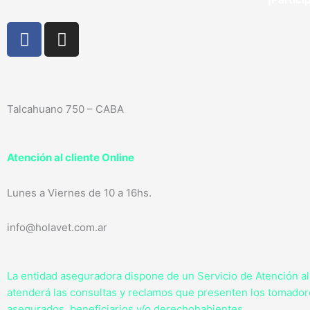
F
I
a
n
c
s
e
t
b
a
Talcahuano 750 – CABA
o
g
o
r
k
a
Atención al cliente Online
-
m
f
Lunes a Viernes de 10 a 16hs.
info@holavet.com.ar
La entidad aseguradora dispone de un Servicio de Atención a
atenderá las consultas y reclamos que presenten los tomador
asegurados, beneficiarios y/o derechohabientes.