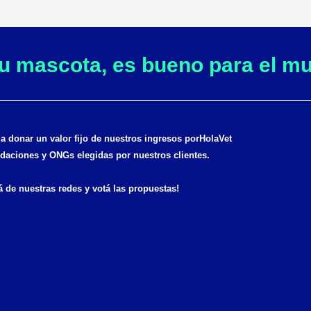
tu mascota, es bueno para el m
donar un valor fijo de nuestros ingresos por
HolaVet
daciones y ONGs elegidas por nuestros clientes.
á de nuestras redes y votá las propuestas!
F
I
a
n
c
s
e
t
b
a