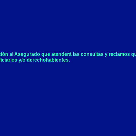
o
g
o
r
k
a
-
m
f
ción al Asegurado que atenderá las consultas y reclamos q
iciarios y/o derechohabientes.