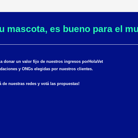
tu mascota, es bueno para el m
donar un valor fijo de nuestros ingresos por
HolaVet
daciones y ONGs elegidas por nuestros clientes.
á de nuestras redes y votá las propuestas!
F
I
a
n
c
s
e
t
b
a