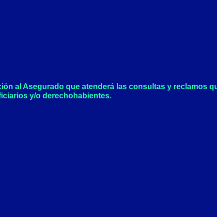
o
g
o
r
k
a
-
m
f
ción al Asegurado que atenderá las consultas y reclamos q
iciarios y/o derechohabientes.