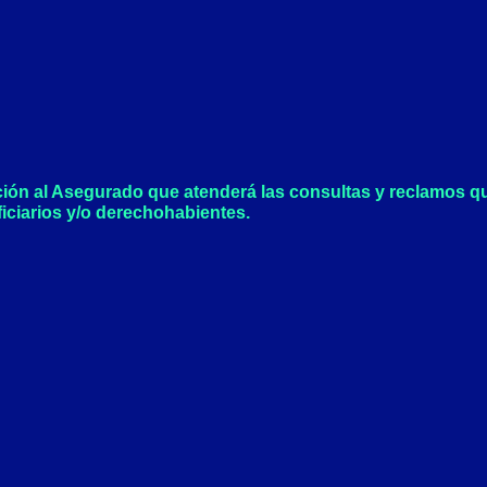
o
g
o
r
k
a
-
m
f
ción al Asegurado que atenderá las consultas y reclamos q
iciarios y/o derechohabientes.