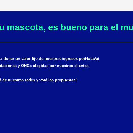
tu mascota, es bueno para el m
donar un valor fijo de nuestros ingresos por
HolaVet
daciones y ONGs elegidas por nuestros clientes.
á de nuestras redes y votá las propuestas!
F
I
a
n
c
s
e
t
b
a