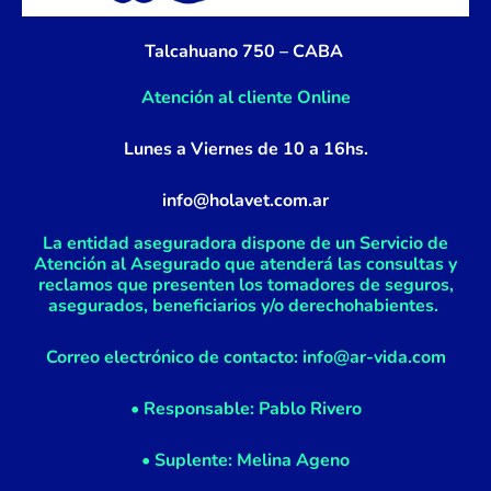
o
r
k
a
Talcahuano 750 – CABA
-
m
f
Atención al cliente Online
Lunes a Viernes de 10 a 16hs.
info@holavet.com.ar
La entidad aseguradora dispone de un Servicio de
Atención al Asegurado que atenderá las consultas y
reclamos que presenten los tomadores de seguros,
asegurados, beneficiarios y/o derechohabientes.
Correo electrónico de contacto: info@ar-vida.com
• Responsable: Pablo Rivero
• Suplente: Melina Ageno