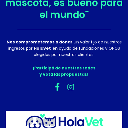
mascota, es bueno para
el mundo¨
Nos comprometemos a donar
un valor fijo de nuestros
ingresos por
Holavet
en ayuda de fundaciones y ONGS
elegidas por nuestros clientes.
¡Participá de nuestras redes
y votá las propuestas!
F
I
a
n
c
s
e
t
b
a
o
g