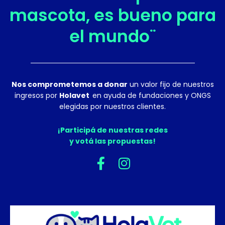
mascota, es bueno para
el mundo¨
Nos comprometemos a donar
un valor fijo de nuestros
ingresos por
Holavet
en ayuda de fundaciones y ONGS
elegidas por nuestros clientes.
¡Participá de nuestras redes
y votá las propuestas!
F
I
a
n
c
s
e
t
b
a