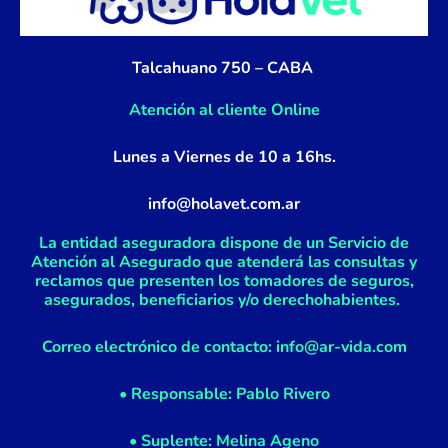
o
g
o
r
k
a
Talcahuano 750 – CABA
-
m
f
Atención al cliente Online
Lunes a Viernes de 10 a 16hs.
info@holavet.com.ar
La entidad aseguradora dispone de un Servicio de
Atención al Asegurado que atenderá las consultas y
reclamos que presenten los tomadores de seguros,
asegurados, beneficiarios y/o derechohabientes.
Correo electrónico de contacto: info@ar-vida.com
• Responsable: Pablo Rivero
• Suplente: Melina Ageno