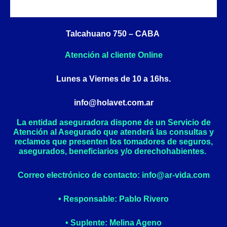
b
a
o
g
o
r
Talcahuano 750 – CABA
k
a
Atención al cliente Online
-
m
f
Lunes a Viernes de 10 a 16hs.
info@holavet.com.ar
La entidad aseguradora dispone de un Servicio de
Atención al Asegurado que atenderá las consultas y
reclamos que presenten los tomadores de seguros,
asegurados, beneficiarios y/o derechohabientes.
Correo electrónico de contacto: info@ar-vida.com
• Responsable: Pablo Rivero
• Suplente: Melina Ageno