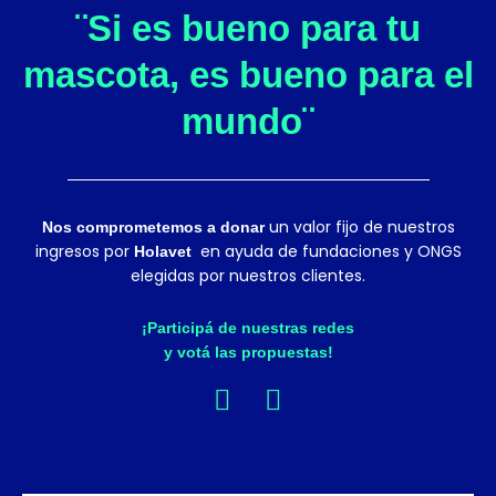
¨Si es bueno para tu
mascota, es bueno para el
mundo¨
un valor fijo de nuestros
Nos comprometemos a donar
ingresos por
en ayuda de fundaciones y ONGS
Holavet
elegidas por nuestros clientes.
¡Participá de nuestras redes
y votá las propuestas!
F
I
a
n
c
s
e
t