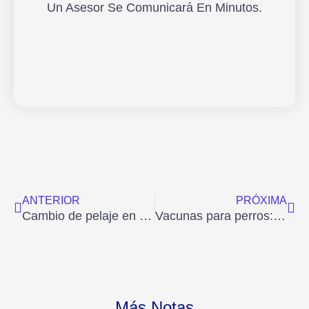
Un Asesor Se Comunicará En Minutos.
Ant
Sig
ANTERIOR
PRÓXIMA
Cambio de pelaje en mascotas: cuándo sucede y qué cuidados debo tener
Vacunas para perros: una guía completa
Más Notas