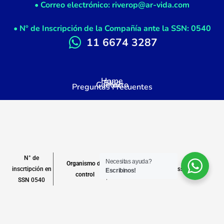
• Correo electrónico: riverop@ar-vida.com
• Nº de Inscripción de la Compañía ante la SSN: 0540
11 6674 3287
Home
Blog
Contacto
Preguntas Frecuentes
N° de
Necesitas ayuda?
Organismo de
inscrtipción en
www.argentina.gob.ar/ssn
Escribinos!
control
SSN 0540