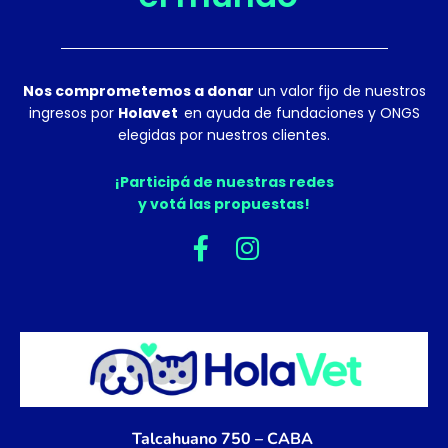
Nos comprometemos a donar
un valor fijo de nuestros
ingresos por
Holavet
en ayuda de fundaciones y ONGS
elegidas por nuestros clientes.
¡Participá de nuestras redes
y votá las propuestas!
F
I
a
n
c
s
e
t
b
a
o
g
o
r
k
a
Talcahuano 750 – CABA